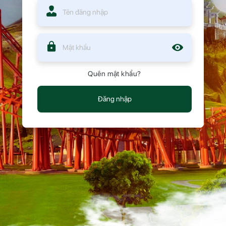
Quên mật khẩu?
Đăng nhập
Bản quyền © ETICKET247.com. Đây là hệ thống đặt vé điện
tử chỉ dành cho đại lý cấp cao.
Power by Teambuildingvietnam.
Hotline hỗ trợ: 03.9850.9850 - 0388.026.126